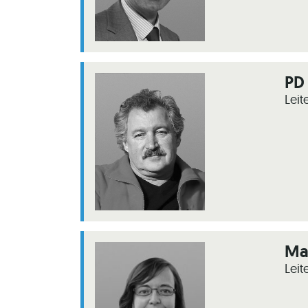
PD 
Leit
Ma
Leit