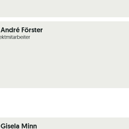
 André Förster
ektmitarbeiter
 Gisela Minn