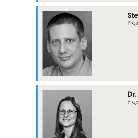
St
Proj
Dr.
Proj