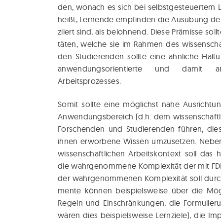
den, wonach es sich bei selbst­ge­steu­er­tem Le
heißt, Ler­nen­de emp­fin­den die Aus­übung der A
zi­iert sind, als beloh­nend. Die­se Prä­mis­se so
tä­ten, wel­che sie im Rah­men des wis­sen­schaf
den Stu­die­ren­den soll­te eine ähn­li­che Ha
anwen­dungs­ori­en­tier­te und damit ansc
Arbeitsprozesses.
Somit soll­te eine mög­lichst nahe Aus­rich­tun
Anwen­dungs­be­reich (d.h. dem wis­sen­schaft­l
For­schen­den und Stu­die­ren­den füh­ren, die
ihnen erwor­be­ne Wis­sen umzu­set­zen. Neben d
wis­sen­schaft­li­chen Arbeits­kon­text soll das hi
die wahr­ge­nom­me­ne Kom­ple­xi­tät der mit FDM 
der wahr­ge­nom­me­nen Kom­ple­xi­tät soll durch 
men­te kön­nen bei­spiels­wei­se über die Mög­li
Regeln und Ein­schrän­kun­gen, die For­mu­lie­rung
wären dies bei­spiels­wei­se Lern­zie­le), die Imp