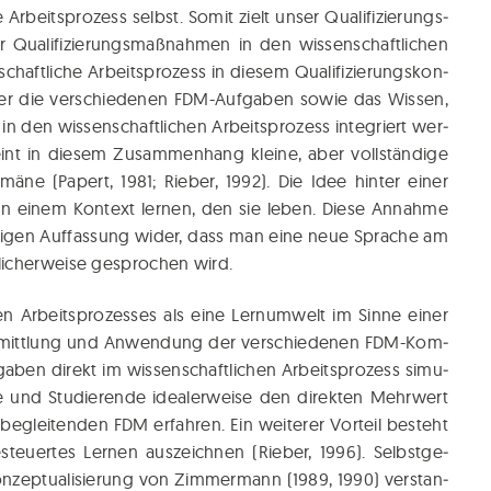
e Arbeits­pro­zess selbst. Somit zielt unser Qua­li­fi­zie­rungs­
 Qua­li­fi­zie­rungs­maß­nah­men in den wis­sen­schaft­li­chen
aft­li­che Arbeits­pro­zess in die­sem Qua­li­fi­zie­rungs­kon­
n der die ver­schie­de­nen FDM-Auf­ga­ben sowie das Wis­sen,
 den wis­sen­schaft­li­chen Arbeits­pro­zess inte­griert wer­
t in die­sem Zusam­men­hang klei­ne, aber voll­stän­di­ge
o­mä­ne (Papert, 1981; Rie­ber, 1992). Die Idee hin­ter einer
 in einem Kon­text ler­nen, den sie leben. Die­se Annah­me
n­gi­gen Auf­fas­sung wider, dass man eine neue Spra­che am
i­cher­wei­se gespro­chen wird.
chen Arbeits­pro­zes­ses als eine Lern­um­welt im Sin­ne einer
 Ver­mitt­lung und Anwen­dung der ver­schie­de­nen FDM-Kom­
ga­ben direkt im wis­sen­schaft­li­chen Arbeits­pro­zess simu­
 und Stu­die­ren­de idea­ler­wei­se den direk­ten Mehr­wert
 beglei­ten­den FDM erfah­ren. Ein wei­te­rer Vor­teil besteht
steu­er­tes Ler­nen aus­zeich­nen (Rie­ber, 1996). Selbst­ge­
on­zep­tua­li­sie­rung von Zim­mer­mann (1989, 1990) ver­stan­