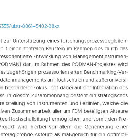
25353/ubtr-8061–5402-08xx
pt zur Unter­stüt­zung eines for­schungs­pro­zess­be­glei­ten­
ellt einen zen­tra­len Bau­stein im Rah­men des durch das
ess­ori­en­tier­te Ent­wick­lung von Manage­men­tin­stru­men­
“ (PODMAN) dar. Im Rah­men des POD­MAN-Pro­jek­tes wird
s zuge­hö­ri­gen pro­zess­ori­en­tier­ten Bench­mar­king-Ver­
­da­ten­ma­nage­ments an Hoch­schu­len und außer­uni­ver­si­
Ein beson­de­rer Fokus liegt dabei auf der Inte­gra­ti­on des
s. In die­sem Zusam­men­hang besteht ein stra­te­gi­sches
it­stel­lung von Instru­men­ten und Leit­li­ni­en, wel­che die
­ti­ven Zusam­men­ar­beit aller am FDM betei­lig­ten Akteu­re
bie­ter, Hoch­schul­lei­tung) ermög­li­chen und somit den Pro­
ro­jekt wird hier­bei vor allem die Gene­rie­rung einer
inter­agie­ren­de Akteu­re als maß­geb­lich für ein opti­mier­