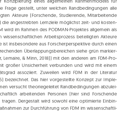
Kon­zi­pie­rung eines all­ge­mei­nen Rah­men­mo­dells für
ie Fra­ge gestellt, unter wel­chen Rand­be­din­gun­gen alle
ig­ten Akteu­re (For­schen­de, Stu­die­ren­de, Mit­ar­bei­ten­de
) die ange­streb­ten Lern­zie­le mög­lichst zeit- und kos­ten­
 FDM wird im Rah­men des POD­MAN-Pro­jek­tes all­ge­mein als
wis­sen­schaft­li­chen Arbeits­pro­zess betei­lig­ten Akteu­re
ist ins­be­son­de­re aus For­scher­per­spek­ti­ve durch einen
e­chen­den Über­lap­pungs­be­rei­chen sie­he grün mar­kier­
­ter, Lemai­re, & Minn, 2018]) mit den ande­ren am FDM-Pro­
 mit gro­ßer Unsi­cher­heit ver­bun­den und wird mit einem
ts­grad asso­zi­iert. Zuwei­len wird FDM in der Lite­ra­tur
) bezeich­net. Das hier vor­ge­stell­te Kon­zept zur Imple­
en ver­sucht theo­rie­ge­lei­tet Rand­be­din­gun­gen abzu­lei­
haft­lich arbei­ten­den Per­so­nen (hier sind For­schen­de
ra­gen. Der­ge­stalt wird sowohl eine opti­mier­te Ein­bin­
maß­nah­men zur Durch­füh­rung von FDM im wis­sen­schaft­li­