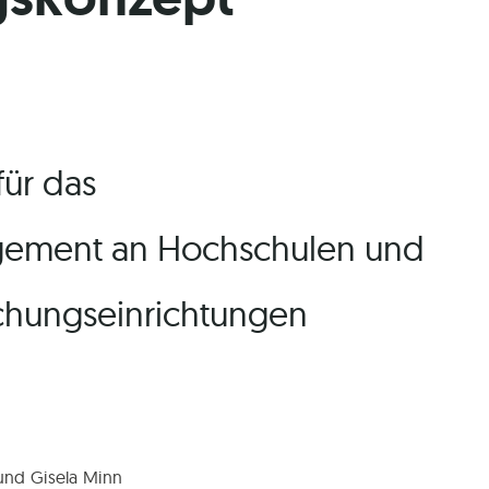
für das
ement an Hochschulen und
schungseinrichtungen
 und Gise­la Minn