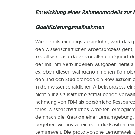
Entwicklung eines Rahmenmodells zur
Qualifizierungsmaßnahmen
Wie bereits ein­gangs aus­ge­führt, wird das g
den wis­sen­schaft­li­chen Arbeits­pro­zess geht, i
kris­tal­li­siert sich dabei vor allem auf­gru
der mit ihm ver­bun­de­nen Auf­ga­ben her­aus. Zie
es, eben die­sen wahr­ge­nom­me­nen Kom­ple­xi­
den und den Stu­die­ren­den ein Bewusst­sein d
in den wis­sen­schaft­li­chen Arbeits­pro­zess ein
nicht nur als zusätz­li­che zeit­rau­ben­de Ver­wa
neh­mung von FDM als per­sön­li­che Res­sour­ce g
te­res wis­sen­schaft­li­ches Arbei­ten ermög­lich
dem­nach die Krea­ti­on einer Lern­um­ge­bung
bege­ben wir uns zunächst in die Posi­ti­on eine
Lern­um­welt. Die pro­to­ty­pi­sche Lern­um­welt