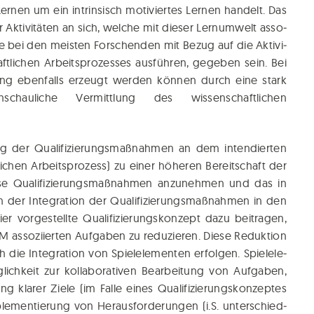
r­nen um ein intrin­sisch moti­vier­tes Ler­nen han­delt. Das
kti­vi­tä­ten an sich, wel­che mit die­ser Lern­um­welt asso­
ll­te bei den meis­ten For­schen­den mit Bezug auf die Akti­vi­
t­li­chen Arbeits­pro­zes­ses aus­füh­ren, gege­ben sein. Bei
l­tung eben­falls erzeugt wer­den kön­nen durch eine stark
hau­li­che Ver­mitt­lung des wis­sen­schaft­li­chen
g der Qua­li­fi­zie­rungs­maß­nah­men an dem inten­dier­ten
i­chen Arbeits­pro­zess) zu einer höhe­ren Bereit­schaft der
­se Qua­li­fi­zie­rungs­maß­nah­men anzu­neh­men und das in
er Inte­gra­ti­on der Qua­li­fi­zie­rungs­maß­nah­men in den
er vor­ge­stell­te Qua­li­fi­zie­rungs­kon­zept dazu bei­tra­gen,
asso­zi­ier­ten Auf­ga­ben zu redu­zie­ren. Die­se Reduk­ti­on
die Inte­gra­ti­on von Spiel­ele­men­ten erfol­gen. Spiel­ele­
ch­keit zur kol­la­bo­ra­ti­ven Bear­bei­tung von Auf­ga­ben,
 kla­rer Zie­le (im Fal­le eines Qua­li­fi­zie­rungs­kon­zep­tes
le­men­tie­rung von Her­aus­for­de­run­gen (i.S. unter­schied­