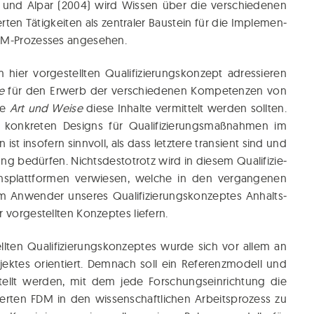
 und Alpar (2004) wird Wis­sen über die ver­schie­de­nen
ten Tätig­kei­ten als zen­tra­ler Bau­stein für die Imple­men­
n FDM-Pro­zes­ses angesehen.
r vor­ge­stell­ten Qua­li­fi­zie­rungs­kon­zept adres­sie­ren
e
für den Erwerb der ver­schie­de­nen Kom­pe­ten­zen von
he
Art und Wei­se
die­se Inhal­te ver­mit­telt wer­den soll­ten.
kon­kre­ten Designs für Qua­li­fi­zie­rungs­maß­nah­men im
ist inso­fern sinn­voll, als dass letz­te­re tran­si­ent sind und
ng bedür­fen. Nichts­des­to­trotz wird in die­sem Qua­li­fi­zie­
ons­platt­for­men ver­wie­sen, wel­che in den ver­gan­ge­nen
m Anwen­der unse­res Qua­li­fi­zie­rungs­kon­zep­tes Anhalts­
 vor­ge­stell­ten Kon­zep­tes liefern.
l­ten Qua­li­fi­zie­rungs­kon­zep­tes wur­de sich vor allem an
k­tes ori­en­tiert. Dem­nach soll ein Refe­renz­mo­dell und
­stellt wer­den, mit dem jede For­schungs­ein­rich­tung die
mier­ten FDM in den wis­sen­schaft­li­chen Arbeits­pro­zess zu