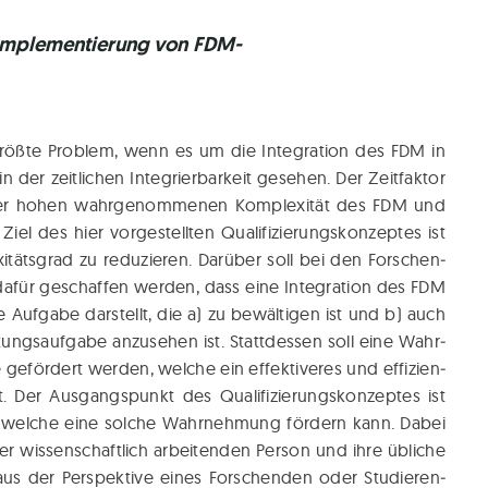
 Implementierung von FDM-
röß­te Pro­blem, wenn es um die Inte­gra­ti­on des FDM in
n der zeit­li­chen Inte­grier­bar­keit gese­hen. Der Zeit­fak­tor
nd der hohen wahr­ge­nom­me­nen Kom­ple­xi­tät des FDM und
l des hier vor­ge­stell­ten Qua­li­fi­zie­rungs­kon­zep­tes ist
täts­grad zu redu­zie­ren. Dar­über soll bei den For­schen­
afür geschaf­fen wer­den, dass eine Inte­gra­ti­on des FDM
e Auf­ga­be dar­stellt, die a) zu bewäl­ti­gen ist und b) auch
l­tungs­auf­ga­be anzu­se­hen ist. Statt­des­sen soll eine Wahr­
eför­dert wer­den, wel­che ein effek­ti­ve­res und effi­zi­en­
t. Der Aus­gangs­punkt des Qua­li­fi­zie­rungs­kon­zep­tes ist
, wel­che eine sol­che Wahr­neh­mung för­dern kann. Dabei
r wis­sen­schaft­lich arbei­ten­den Per­son und ihre übli­che
 aus der Per­spek­ti­ve eines For­schen­den oder Stu­die­ren­