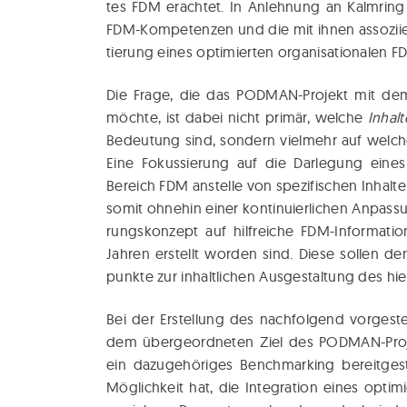
tes FDM erach­tet. In Anleh­nung an Kalm­ring
FDM-Kom­pe­ten­zen und die mit ihnen asso­zi­ier­
tie­rung eines opti­mier­ten orga­ni­sa­tio­na­le
Die Fra­ge, die das POD­MAN-Pro­jekt mit dem hie
möch­te, ist dabei nicht pri­mär, wel­che
Inhal­t
Bedeu­tung sind, son­dern viel­mehr auf wel­c
Eine Fokus­sie­rung auf die Dar­le­gung eines 
Bereich FDM anstel­le von spe­zi­fi­schen Inhal­ten 
somit ohne­hin einer kon­ti­nu­ier­li­chen Anpas­su
rungs­kon­zept auf hilf­rei­che FDM-Infor­ma­ti­
Jah­ren erstellt wor­den sind. Die­se sol­len de
punk­te zur inhalt­li­chen Aus­ge­stal­tung des hier
Bei der Erstel­lung des nach­fol­gend vor­ge­stel
dem über­ge­ord­ne­ten Ziel des POD­MAN-Pro­je
ein dazu­ge­hö­ri­ges Bench­mar­king bereit­ge
Mög­lich­keit hat, die Inte­gra­ti­on eines opti­