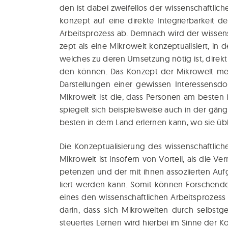
den ist dabei zwei­fel­los der wis­sen­schaft­li­ch
kon­zept auf eine direk­te Inte­grier­bar­keit der
Arbeits­pro­zess ab. Dem­nach wird der wis­sen­sch
zept als eine Mikro­welt kon­zep­tua­li­siert, i
wel­ches zu deren Umset­zung nötig ist, direkt in
den kön­nen. Das Kon­zept der Mikro­welt mein
Dar­stel­lun­gen einer gewis­sen Inter­es­sens­d
Mikro­welt ist die, dass Per­so­nen am bes­ten
spie­gelt sich bei­spiels­wei­se auch in der gä
bes­ten in dem Land erler­nen kann, wo sie übl
Die Kon­zep­tua­li­sie­rung des wis­sen­schaft­li­
Mikro­welt ist inso­fern von Vor­teil, als die
pe­ten­zen und der mit ihnen asso­zi­ier­ten Auf­
liert wer­den kann. Somit kön­nen For­schen­de
eines den wis­sen­schaft­li­chen Arbeits­pro­zess
dar­in, dass sich Mikro­wel­ten durch selbst­ge­
steu­er­tes Ler­nen wird hier­bei im Sin­ne der K