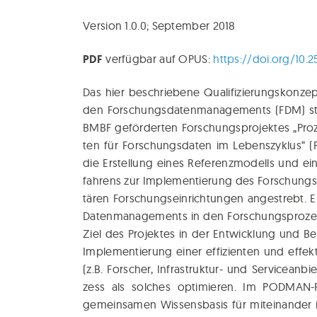
Ver­si­on 1.0.0; Sep­tem­ber 2018
PDF
ver­füg­bar auf OPUS:
https://doi.org/10.
Das hier beschrie­be­ne Qua­li­fi­zie­rungs­kon­ze
den For­schungs­da­ten­ma­nage­ments (FDM) st
BMBF geför­der­ten For­schungs­pro­jek­tes „Pro­z
ten für For­schungs­da­ten im Lebens­zy­klus
die Erstel­lung eines Refe­renz­mo­dells und eine
fah­rens zur Imple­men­tie­rung des For­schungs
tä­ren For­schungs­ein­rich­tun­gen ange­strebt. 
Daten­ma­nage­ments in den For­schungs­pro­zes
Ziel des Pro­jek­tes in der Ent­wick­lung und Bere
Imple­men­tie­rung einer effi­zi­en­ten und effek
(z.B. For­scher, Infra­struk­tur- und Ser­vice­an­
zess als sol­ches opti­mie­ren. Im POD­MAN-P
gemein­sa­men Wis­sens­ba­sis für mit­ein­an­der 