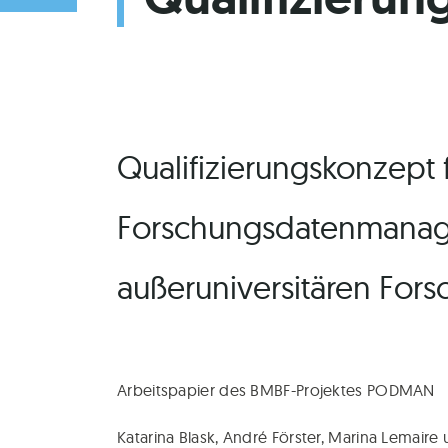
Qualifizierungskonzept 
Forschungsdatenmanag
außeruniversitären For
Arbeits­pa­pier des BMBF-Pro­jek­tes PODMAN
Kata­ri­na Blask, André Förs­ter, Mari­na Lemai­re