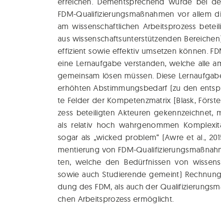
errei­chen. Dem­entspre­chend wur­de bei der 
FDM-Qua­li­fi­zie­rungs­maß­nah­men vor allem d
am wis­sen­schaft­li­chen Arbeits­pro­zess betei­l
aus wis­sen­schafts­un­ter­stüt­zen­den Berei­chen
ef­fi­zi­ent sowie effek­tiv umset­zen kön­nen.
eine Lern­auf­ga­be ver­stan­den, wel­che alle am 
gemein­sam lösen müs­sen. Die­se Lern­auf­ga­be 
erhöh­ten Abstim­mungs­be­darf (zu den ent­spr
te Fel­der der Kom­pe­tenz­ma­trix [Blask, Förs
zess betei­lig­ten Akteu­ren gekenn­zeich­net,
als rela­tiv hoch wahr­ge­nom­men Kom­ple­xi­tä
sogar als „wicked pro­blem“ (Awre et al., 2015
men­tie­rung von FDM-Qua­li­fi­zie­rungs­maß­nah­m
ten, wel­che den Bedürf­nis­sen von wis­sen­sc
sowie auch Stu­die­ren­de gemeint) Rech­nung t
dung des FDM, als auch der Qua­li­fi­zie­rungs­
chen Arbeits­pro­zess ermöglicht.