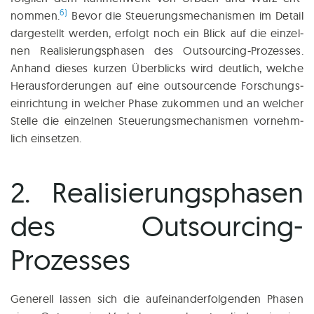
6)
nom­men.
Bevor die Steue­rungs­me­cha­nis­men im Detail
dar­ge­stellt wer­den, erfolgt noch ein Blick auf die ein­zel­
nen Rea­li­sie­rungs­pha­sen des Out­sour­cing-Pro­zes­ses.
Anhand die­ses kur­zen Über­blicks wird deut­lich, wel­che
Her­aus­for­de­run­gen auf eine out­sourcende For­schungs­
ein­rich­tung in wel­cher Pha­se zukom­men und an wel­cher
Stel­le die ein­zel­nen Steu­erungsmechanismen vor­nehm­
lich einsetzen.
2. Realisierungsphasen
des Outsourcing-
Prozesses
Gene­rell las­sen sich die auf­ein­an­der­fol­gen­den Pha­sen