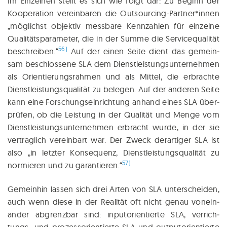
Im Ein­zel­nen stellt es sich wie folgt dar: Zu Beginn der
Koope­ra­ti­on ver­ein­ba­ren die Outsourcing-Partner*innen
„mög­lichst objek­tiv mess­ba­re Kenn­zah­len für ein­zel­ne
Quali­tätsparameter, die in der Sum­me die Ser­vice­qua­li­tät
56)
beschrei­ben.“
Auf der einen Sei­te dient das gemein­
sam beschlos­se­ne SLA dem Dienst­leis­tungs­un­ter­neh­men
als Ori­en­tie­rungs­rah­men und als Mit­tel, die er­brachte
Dienst­leis­tungs­qua­li­tät zu bele­gen. Auf der ande­ren Sei­te
kann eine For­schungs­ein­rich­tung anhand eines SLA über­
prü­fen, ob die Leis­tung in der Qua­li­tät und Men­ge vom
Dienst­leis­tungs­un­ter­neh­men er­bracht wur­de, in der sie
ver­trag­lich ver­ein­bart war. Der Zweck der­ar­ti­ger SLA ist
also „in letz­ter Konse­quenz, Dienst­leis­tungs­qua­li­tät zu
57)
nor­mie­ren und zu garan­tie­ren.“
Gemein­hin las­sen sich drei Arten von SLA unter­schei­den,
auch wenn die­se in der Rea­li­tät oft nicht genau von­ein­
an­der abgrenz­bar sind: inpu­t­ori­en­tier­te SLA, ver­rich­