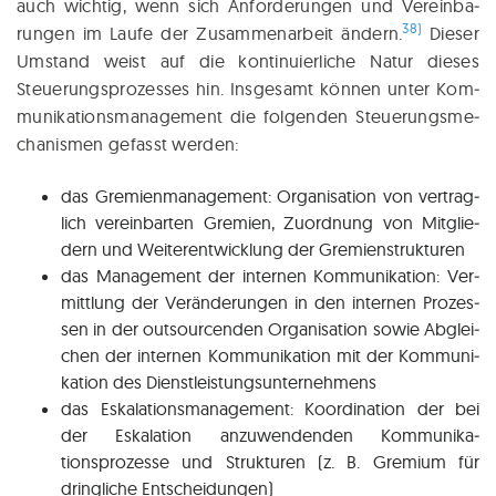
auch wich­tig, wenn sich Anfor­de­run­gen und Ver­ein­ba­
38)
run­gen im Lau­fe der Zusam­men­ar­beit ändern.
Die­ser
Umstand weist auf die kon­ti­nu­ier­li­che Natur die­ses
Steue­rungsprozesses hin. Ins­ge­samt kön­nen unter Kom­
mu­ni­ka­ti­ons­ma­nage­ment die fol­gen­den Steuerungsme­
chanismen gefasst werden:
das Gre­mi­en­ma­nage­ment: Orga­ni­sa­ti­on von ver­trag­
lich ver­ein­bar­ten Gre­mi­en, Zuord­nung von Mit­glie­
dern und Wei­ter­ent­wick­lung der Gremienstrukturen
das Manage­ment der inter­nen Kom­mu­ni­ka­ti­on: Ver­
mitt­lung der Ver­än­de­run­gen in den inter­nen Pro­zes­
sen in der out­sour­cen­den Orga­ni­sa­ti­on sowie Abglei­
chen der inter­nen Kom­mu­ni­ka­ti­on mit der Kom­mu­ni­
ka­ti­on des Dienstleistungsunternehmens
das Eska­la­ti­ons­ma­nage­ment: Koor­di­na­ti­on der bei
der Eska­la­ti­on anzu­wen­den­den Kommunika­
tionsprozesse und Struk­tu­ren (z. B. Gre­mi­um für
dring­li­che Entscheidungen)