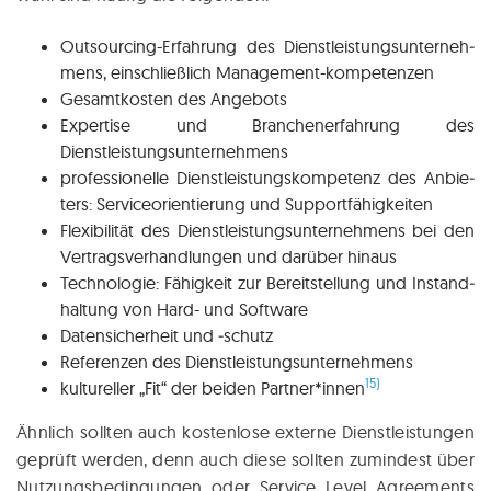
Out­sour­cing-Erfah­rung des Dienst­leis­tungs­un­ter­neh­
mens, ein­schließ­lich Management-kompetenzen
Gesamt­kos­ten des Angebots
Exper­ti­se und Bran­chen­er­fah­rung des
Dienstleistungsunternehmens
pro­fes­sio­nel­le Dienst­leis­tungs­kom­pe­tenz des Anbie­
ters: Ser­vice­ori­en­tie­rung und Supportfähigkeiten
Fle­xi­bi­li­tät des Dienst­leis­tungs­un­ter­neh­mens bei den
Ver­trags­ver­hand­lun­gen und dar­über hinaus
Tech­no­lo­gie: Fähig­keit zur Bereit­stel­lung und Instand­
hal­tung von Hard- und Software
Daten­si­cher­heit und ‑schutz
Refe­ren­zen des Dienstleistungsunternehmens
15)
kul­tu­rel­ler „Fit“ der bei­den Partner*innen
Ähn­lich soll­ten auch kos­ten­lo­se exter­ne Dienst­leis­tun­gen
geprüft wer­den, denn auch die­se soll­ten zumin­dest über
Nut­zungs­be­din­gun­gen oder Ser­vice Level Agree­ments