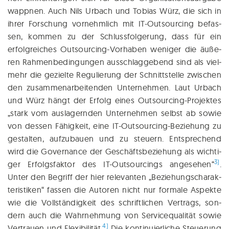
wapp­nen. Auch Nils Urbach und Tobi­as Würz, die sich in
ihrer For­schung vor­nehmlich mit IT-Out­sour­cing befas­
sen, kom­men zu der Schluss­fol­ge­rung, dass für ein
erfolg­rei­ches Out­­sour­cing-Vor­ha­ben weni­ger die äuße­
ren Rah­men­be­din­gun­gen aus­schlag­ge­bend sind als viel­
mehr die ge­zielte Regu­lie­rung der Schnitt­stel­le zwi­schen
den zusam­men­ar­bei­ten­den Unter­neh­men. Laut Urbach
und Würz hängt der Erfolg eines Out­sour­cing-Pro­jek­tes
„stark vom aus­la­gern­den Unter­neh­men selbst ab sowie
von des­sen Fähig­keit, eine IT-Out­sour­cing-Bezie­hung zu
gestal­ten, auf­zu­bau­en und zu steu­ern. Ent­sprechend
wird die Gover­nan­ce der Geschäfts­be­zie­hung als wich­ti­
3)
ger Erfolgs­fak­tor des IT-Out­sour­cings ange­se­hen“
.
Unter den Begriff der hier rele­van­ten „Bezie­hungs­cha­rak­
te­ris­ti­ken“ fas­sen die Autoren nicht nur for­ma­le Aspek­te
wie die Voll­stän­dig­keit des schrift­li­chen Ver­trags, son­
dern auch die Wahr­neh­mung von Ser­vice­qua­li­tät sowie
4)
Ver­trau­en und Fle­xi­bi­li­tät.
Die kon­ti­nu­ier­li­che Steue­rung