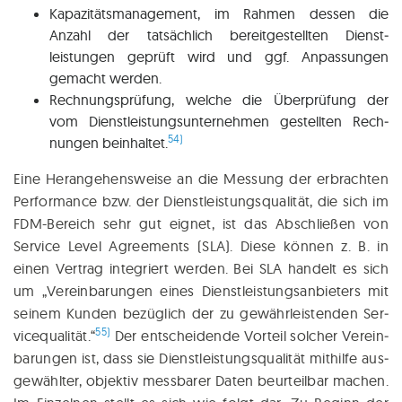
Kapa­zi­täts­ma­nage­ment, im Rah­men des­sen die
Anzahl der tat­säch­lich bereit­ge­stell­ten Dienst­
leistungen geprüft wird und ggf. Anpas­sun­gen
gemacht werden.
Rech­nungs­prü­fung, wel­che die Über­prü­fung der
vom Dienst­leis­tungs­un­ter­neh­men gestell­ten Rech­
54)
nun­gen beinhal­tet.
Eine Her­an­ge­hens­wei­se an die Mes­sung der erbrach­ten
Per­for­mance bzw. der Dienst­leis­tungs­qua­li­tät, die sich im
FDM-Bereich sehr gut eig­net, ist das Abschlie­ßen von
Ser­vice Level Agree­ments (SLA). Die­se kön­nen z. B. in
einen Ver­trag inte­griert wer­den. Bei SLA han­delt es sich
um „Ver­ein­ba­run­gen eines Dienst­leistungsanbieters mit
sei­nem Kun­den bezüg­lich der zu gewähr­leis­ten­den Ser­
55)
vice­qua­li­tät.“
Der entschei­dende Vor­teil sol­cher Ver­ein­
ba­run­gen ist, dass sie Dienst­leis­tungs­qua­li­tät mit­hil­fe aus­
ge­wähl­ter, objek­tiv mess­ba­rer Daten beur­teil­bar machen.