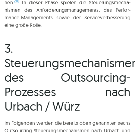
20)
hen.
In die­ser Pha­se spie­len die Steuerungsmecha­
nismen des Anfor­de­rungs­ma­nage­ments, des Per­for­
mance-Manage­ments sowie der Ser­vice­ver­bes­se­rung
eine gro­ße Rolle.
3.
Steuerungsmechanisme
des Outsourcing-
Prozesses nach
Urbach / Würz
Im Fol­gen­den wer­den die bereits oben genann­ten sechs
Out­sour­cing-Steue­rungs­me­cha­nis­men nach Ur­bach und