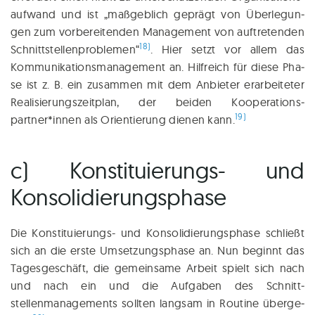
auf­wand und ist „maß­geb­lich geprägt von Über­le­gun­
gen zum vor­be­rei­ten­den Manage­ment von auf­tre­ten­den
18)
Schnittstel­lenproblemen“
. Hier setzt vor allem das
Kom­mu­ni­ka­ti­ons­ma­nage­ment an. Hilf­reich für die­se Pha­
se ist z. B. ein zusam­men mit dem Anbie­ter erar­bei­te­ter
Rea­li­sie­rungs­zeit­plan, der bei­den Kooperations­
19)
partner*innen als Ori­en­tie­rung die­nen kann.
c) Konstituierungs- und
Konsolidierungsphase
Die Kon­sti­tu­ie­rungs- und Kon­so­li­die­rungs­pha­se schließt
sich an die ers­te Umset­zungs­pha­se an. Nun be­ginnt das
Tages­ge­schäft, die gemein­sa­me Arbeit spielt sich nach
und nach ein und die Auf­ga­ben des Schnitt­
stellenmanagements soll­ten lang­sam in Rou­ti­ne über­ge­