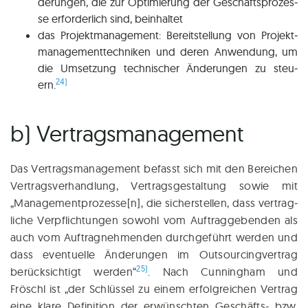
de­run­gen, die zur Opti­mie­rung der Geschäfts­pro­zes­
se erfor­der­lich sind, beinhaltet
das Pro­jekt­ma­nage­ment: Bereit­stel­lung von Pro­jekt­
ma­nage­ment­tech­ni­ken und deren Anwen­dung, um
die Umset­zung tech­ni­scher Ände­run­gen zu steu­
24)
ern.
b) Vertragsmanagement
Das Ver­trags­ma­nage­ment befasst sich mit den Berei­chen
Ver­trags­ver­hand­lung, Ver­trags­ge­stal­tung sowie mit
„Managementprozesse[n], die sicher­stel­len, dass ver­trag­
li­che Ver­pflich­tun­gen sowohl vom Auftrag­gebenden als
auch vom Auf­trag­neh­men­den durch­ge­führt wer­den und
dass even­tu­el­le Ände­run­gen im Out­sourcingvertrag
25)
berück­sich­tigt wer­den“
. Nach Cun­ning­ham und
Fröschl ist „der Schlüs­sel zu einem er­folgreichen Ver­trag
eine kla­re Defi­ni­ti­on der erwünsch­ten Geschäfts- bzw.