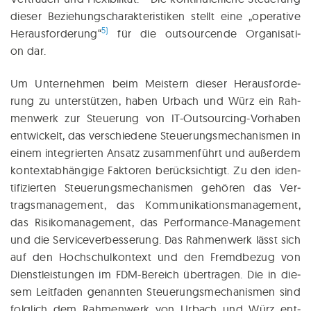
die­ser Beziehungs­charakteristiken stellt eine „ope­ra­ti­ve
5)
Her­aus­for­de­rung“
für die out­sour­cen­de Orga­ni­sa­ti­
on dar.
Um Unter­neh­men beim Meis­tern die­ser Her­aus­for­de­
rung zu unter­stüt­zen, haben Urbach und Würz ein Rah­
men­werk zur Steue­rung von IT-Out­sour­cing-Vor­ha­ben
ent­wi­ckelt, das ver­schie­de­ne Steuerungs­mechanismen in
einem inte­grier­ten Ansatz zusam­men­führt und außer­dem
kon­text­ab­hän­gi­ge Fak­to­ren be­rücksichtigt. Zu den iden­
ti­fi­zier­ten Steue­rungs­me­cha­nis­men gehö­ren das Ver­
trags­ma­nage­ment, das Kom­munikationsmanagement,
das Risi­ko­ma­nage­ment, das Per­for­mance-Manage­ment
und die Servicever­besserung. Das Rah­men­werk lässt sich
auf den Hoch­schul­kon­text und den Fremd­be­zug von
Dienstleis­tungen im FDM-Bereich über­tra­gen. Die in die­
sem Leit­fa­den genann­ten Steue­rungs­me­cha­nis­men sind
folg­lich dem Rah­men­werk von Urbach und Würz ent­