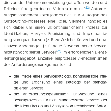
die von der Unter­neh­mens­lei­tung getrof­fen wer­den und
22)
Teil einer über­geordneten Visi­on sein muss.“
Anfor­de­
rungs­ma­nage­ment spielt jedoch nicht nur zu Beginn des
Out­­sour­cing-Pro­zes­ses eine Rol­le. Viel­mehr han­delt es
sich dabei um einen „[k]ontinuierliche[n] Pro­zess zur
Iden­ti­fi­ka­ti­on, Ana­ly­se, Prio­ri­sie­rung und Imple­men­tie­
rung von quan­ti­ta­ti­ven (z. B. zusätz­li­cher Ser­ver) und qua­
li­ta­ti­ven Ände­run­gen (z. B. neue Ser­ver­art, neu­er Ser­vice,
23)
nicht­stan­dar­di­sier­ter Ser­vice)“
im erfor­der­li­chen Dienst­
leis­tungs­an­ge­bot. Ein­zel­ne Teil­pro­zes­se / ‑mecha­nis­men
des Anforderungs­managements sind:
die Pfle­ge eines Ser­vice­ka­ta­logs: kon­ti­nu­ier­li­che Pfle­
ge und Ergän­zung eines Kata­logs der standar­
disierten Services
die Anfor­de­rungs­spe­zi­fi­ka­ti­on: Ent­wick­lung eines
Bestell­pro­zes­ses für nicht-stan­dar­di­sier­te Ser­vices, der
die Iden­ti­fi­ka­ti­on und Ana­ly­se von tech­ni­schen Anfor­