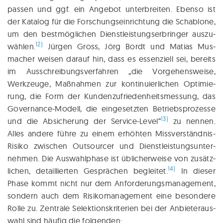
pas­sen und ggf. ein Ange­bot unter­brei­ten. Eben­so ist
der Kata­log für die For­schungs­ein­rich­tung die Scha­blo­ne,
um den best­mög­li­chen Dienst­leis­tungs­er­brin­ger aus­zu­
12)
wäh­len.
Jür­gen Gross, Jörg Bordt und Mati­as Mus­
macher wei­sen dar­auf hin, dass es essen­zi­ell sei, bereits
im Aus­schrei­bungs­ver­fah­ren „die Vor­ge­hens­wei­se,
Werk­zeu­ge, Maß­nah­men zur kon­ti­nu­ier­li­chen Opti­mie­
rung, die Form der Kundenzufriedenheits­messung, das
Gover­nan­ce-Modell, die ein­ge­setz­ten Betriebs­pro­zes­se
13)
und die Absi­che­rung der Ser­vice-Level“
zu nen­nen.
Alles ande­re füh­re zu einem erhöh­ten Miss­ver­ständ­nis-
Risi­ko zwi­schen Out­sour­cer und Dienst­leis­tungs­un­ter­
neh­men. Die Aus­wahl­pha­se ist übli­cher­wei­se von zusätz­
14)
li­chen, detail­lier­ten Ge­sprächen beglei­tet.
In die­ser
Pha­se kommt nicht nur dem Anfor­de­rungs­ma­nage­ment,
son­dern auch dem Risi­ko­ma­nage­ment eine beson­de­re
Rol­le zu. Zen­tra­le Selek­ti­ons­kri­te­ri­en bei der Anbie­ter­aus­
wahl sind häu­fig die folgenden: