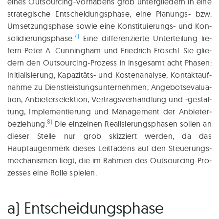
eines Out­sour­cing-Vor­ha­bens grob unter­glie­dern in eine
stra­te­gi­sche Ent­schei­dungs­pha­se, eine Pla­nungs- bzw.
Umset­zungs­pha­se sowie eine Kon­sti­tu­ie­rungs- und Kon­
7)
so­li­die­rungs­pha­se.
Eine dif­fe­ren­zier­te Unter­tei­lung lie­
fern Peter A. Cun­ning­ham und Fried­rich Fröschl. Sie glie­
dern den Out­sour­cing-Pro­zess in ins­ge­samt acht Pha­sen:
Initia­li­sie­rung, Kapa­zi­täts- und Kos­ten­ana­ly­se, Kon­takt­auf­
nah­me zu Dienst­leis­tungs­un­ter­neh­men, Ange­bots­eva­lua­
ti­on, Anbieterselek­tion, Ver­trags­ver­hand­lung und ‑gestal­
tung, Imple­men­tie­rung und Manage­ment der Anbie­ter­
8)
be­zie­hung.
Die ein­zel­nen Rea­li­sie­rungs­pha­sen sol­len an
die­ser Stel­le nur grob skiz­ziert wer­den, da das
Hauptaugen­merk die­ses Leit­fa­dens auf den Steue­rungs­
me­cha­nis­men liegt, die im Rah­men des Out­sour­cing-Pro­
zes­ses eine Rol­le spielen.
a) Entscheidungsphase