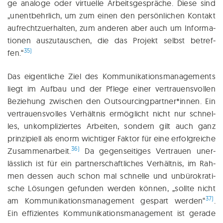
ge ana­lo­ge oder vir­tu­el­le Arbeits­ge­sprä­che. Die­se sind
„unent­behr­lich, um zum einen den per­sön­li­chen Kon­takt
auf­recht­zu­er­hal­ten, zum ande­ren aber auch um Infor­ma­
tio­nen aus­zu­tau­schen, die das Pro­jekt selbst betref­
35)
fen.“
Das eigent­li­che Ziel des Kom­mu­ni­ka­ti­ons­ma­nage­ments
liegt im Auf­bau und der Pfle­ge einer vertrauens­vollen
Bezie­hung zwi­schen den Outsourcingpartner*innen. Ein
ver­trau­ens­vol­les Ver­hält­nis ermög­licht nicht nur schnel­
les, unkom­pli­zier­tes Arbei­ten, son­dern gilt auch ganz
prin­zi­pi­ell als enorm wich­ti­ger Fak­tor für eine erfolg­rei­che
36)
Zusam­men­ar­beit.
Da gegen­sei­ti­ges Ver­trau­en uner­
läss­lich ist für ein partner­schaftliches Ver­hält­nis, im Rah­
men des­sen auch schon mal schnel­le und unbü­ro­kra­ti­
sche Lösun­gen ge­funden wer­den kön­nen, „soll­te nicht
37)
am Kom­mu­ni­ka­ti­ons­ma­nage­ment gespart wer­den“
.
Ein effi­zi­en­tes Kom­mu­ni­ka­ti­ons­ma­nage­ment ist gera­de