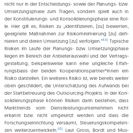
nicht nur in der Ent­schei­dungs- sowie der Pla­nungs- bzw.
Um­setzungsphase zum Tra­gen, son­dern spielt auch in
der Kon­sti­tu­ie­rungs- und Kon­so­li­die­rungs­pha­se eine Rol­
le. Hier gilt es, Risi­ken zu „iden­ti­fi­zie­ren, [zu] bewer­ten,
geeig­ne­te Maß­nah­men zur Risi­ko­mi­ni­mie­rung [zu] defi­
44)
nie­ren und deren Umset­zung [zu] ver­fol­gen.“
Typi­sche
Risi­ken im Lau­fe der Pla­nungs- bzw. Umset­zungs­pha­se
lie­gen im Bereich der Anbie­ter­aus­wahl und der Ver­trags­
ge­stal­tung; bei­spiels­wei­se kann eine unglei­che Erfah­
rungs­ba­sis der bei­den Kooperationspartner*innen ein
Risi­ko dar­stel­len. Ein wei­te­res Risi­ko ist, wie bereits wei­ter
oben geschil­dert, die Unter­schät­zung des Auf­wands bei
der Start­be­treu­ung des Out­sour­cing-Pro­jekts. In der Kon­
so­li­die­rungs­pha­se kön­nen Risi­ken dar­in bestehen, dass
Markt­trends vom Dienst­leis­tungs­un­ter­neh­men nicht
erkannt bzw. nicht umge­setzt wer­den und dass die
Forschungs­einrichtung ver­säumt, Steue­rungs­kom­pe­ten­
45)
zen wei­ter­zu­ent­wi­ckeln.
Laut Gross, Bordt und Mus­