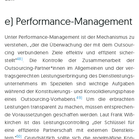
e) Performance-Management
Unter Per­for­mance-Manage­ment ist der Mecha­nis­mus zu
ver­ste­hen, „der die Über­wa­chung der mit dem Out­sour­
cing ver­bun­de­nen Zie­le effek­tiv und effi­zi­ent sicher­
48)
stellt“
. Die Kon­trol­le der Zusam­men­ar­beit der
Outsourcing-Partner*innen im All­ge­mei­nen und der ver­
trags­ge­rech­ten Leis­tungs­er­brin­gung des Dienst­leis­tungs­
un­ter­neh­mens im Spe­zi­el­len sind wich­ti­ge Auf­ga­ben
wäh­rend der Kon­sti­tu­ie­rungs- und Kon­so­li­die­rungs­pha­se
49)
eines Out­sour­cing-Vor­ha­bens.
Um die erbrach­ten
Leis­tun­gen trans­pa­rent zu machen, müs­sen ent­spre­chen­
de Vor­aus­set­zun­gen geschaf­fen wer­den. Laut Frank Wiß­
kir­chen ist das Leis­tungs­con­trol­ling „der Schlüs­sel für
eine effi­zi­en­te Part­ner­schaft mit exter­nen Dienst­leis­
50)
tern.“
Grund­sätzlich soll­te sich die regel­mä­ßi­ge Kon­