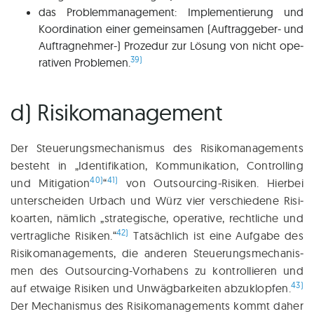
das Pro­blem­ma­nage­ment: Imple­men­tie­rung und
Koor­di­na­ti­on einer gemein­sa­men (Auf­trag­ge­­ber- und
Auf­trag­neh­mer-) Pro­ze­dur zur Lösung von nicht ope­
39)
ra­ti­ven Pro­ble­men.
d) Risikomanagement
Der Steue­rungs­me­cha­nis­mus des Risi­ko­ma­nage­ments
besteht in „Iden­ti­fi­ka­ti­on, Kom­mu­ni­ka­ti­on, Con­trolling
40)
41)
und Miti­ga­ti­on
“
von Out­sour­cing-Risi­ken. Hier­bei
unter­schei­den Urbach und Würz vier ver­schiedene Risi­
ko­ar­ten, näm­lich „stra­te­gi­sche, ope­ra­ti­ve, recht­li­che und
42)
ver­trag­li­che Risi­ken.“
Tat­säch­lich ist eine Auf­ga­be des
Risi­ko­ma­nage­ments, die ande­ren Steue­rungs­me­cha­nis­
men des Out­sour­cing-Vor­­ha­bens zu kon­trol­lie­ren und
43)
auf etwa­ige Risi­ken und Unwäg­bar­kei­ten abzu­klop­fen.
Der Mecha­nis­mus des Risi­ko­ma­nage­ments kommt daher