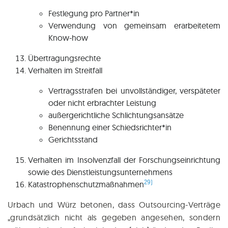
Fest­le­gung pro Partner*in
Ver­wen­dung von gemein­sam erar­bei­te­tem
Know-how
Über­tra­gungs­rech­te
Ver­hal­ten im Streitfall
Ver­trags­stra­fen bei unvoll­stän­di­ger, ver­spä­te­ter
oder nicht erbrach­ter Leistung
außer­ge­richt­li­che Schlichtungsansätze
Benen­nung einer Schiedsrichter*in
Gerichts­stand
Ver­hal­ten im Insol­venz­fall der For­schungs­ein­rich­tung
sowie des Dienstleistungsunternehmens
29)
Kata­stro­phen­schutz­maß­nah­men
Urbach und Würz beto­nen, dass Out­sour­cing-Ver­trä­ge
„grund­sätz­lich nicht als gege­ben ange­se­hen, son­dern