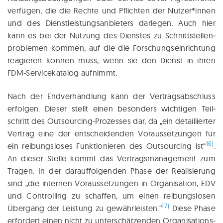
ver­fü­gen, die die Rech­te und Pflich­ten der Nutzer*innen
und des Dienst­leis­tungs­an­bie­ters dar­le­gen. Auch hier
kann es bei der Nut­zung des Diens­tes zu Schnitt­stel­len­
pro­ble­men kom­men, auf die die For­schungs­ein­rich­tung
reagie­ren kön­nen muss, wenn sie den Dienst in ihren
FDM-Ser­vice­ka­ta­log aufnimmt.
Nach der End­ver­hand­lung kann der Ver­trags­ab­schluss
erfol­gen. Die­ser stellt einen beson­ders wich­ti­gen Teil­
schritt des Out­sour­cing-Pro­zes­ses dar, da „ein detail­lier­ter
Ver­trag eine der ent­schei­den­den Voraus­setzungen für
16)
ein rei­bungs­lo­ses Funk­tio­nie­ren des Out­sour­cing ist“
.
An die­ser Stel­le kommt das Vertrags­management zum
Tra­gen. In der dar­auf­fol­gen­den Pha­se der Rea­li­sie­rung
sind „die inter­nen Vorausset­zungen in Orga­ni­sa­ti­on, EDV
und Con­trol­ling zu schaf­fen, um einen rei­bungs­lo­sen
17)
Über­gang der Leis­tung zu gewähr­leis­ten.“
Die­se Pha­se
erfor­dert einen nicht zu unter­schät­zen­den Orga­ni­sa­ti­ons­