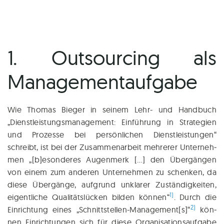
1. Outsourcing als
Managementaufgabe
Wie Tho­mas Bie­ger in sei­nem Lehr- und Hand­buch
„Dienst­leis­tungs­ma­nage­ment: Ein­füh­rung in Stra­tegien
und Pro­zes­se bei per­sön­li­chen Dienst­leis­tun­gen“
schreibt, ist bei der Zusam­men­ar­beit meh­re­rer Unter­neh­
men „[b]esonderes Augen­merk […] den Über­gän­gen
von einem zum ande­ren Unter­neh­men zu schen­ken, da
die­se Über­gän­ge, auf­grund unkla­rer Zustän­dig­kei­ten,
1)
eigent­li­che Qua­li­täts­lü­cken bil­den kön­nen“
. Durch die
2)
Ein­rich­tung eines „Schnittstellen-Management[s]“
kön­
nen Ein­rich­tun­gen sich für die­se Orga­ni­sa­ti­ons­auf­ga­be